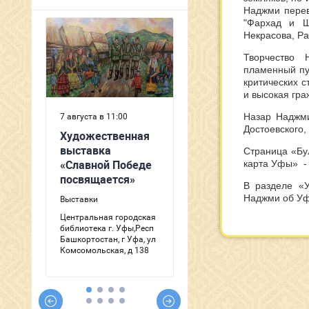
Наджми перев
"Фархад и Ш
Некрасова, Ра
Творчество 
пламенный пу
критических с
и высокая гра
Назар Наджми
Достоевского,
Страница «Бу
карта Уфы» 
В разделе «У
Наджми об Уф