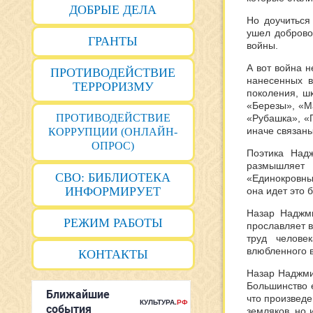
ДОБРЫЕ ДЕЛА
Но доучиться
ушел доброво
ГРАНТЫ
войны.
А вот война н
ПРОТИВОДЕЙСТВИЕ
нанесенных в
ТЕРРОРИЗМУ
поколения, ш
«Березы», «М
ПРОТИВОДЕЙСТВИЕ
«Рубашка», «П
иначе связаны
КОРРУПЦИИ (ОНЛАЙН-
ОПРОС)
Поэтика Над
размышляет 
СВО: БИБЛИОТЕКА
«Единокровные
ИНФОРМИРУЕТ
она идет это 
Назар Наджми
РЕЖИМ РАБОТЫ
прославляет в
труд челове
влюбленного в
КОНТАКТЫ
Назар Наджми
Большинство е
что произвед
земляков, но 