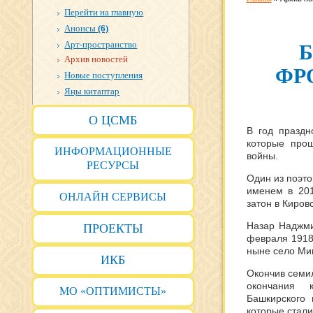
Перейти на главную
Анонсы
(6)
Арт-пространство
Архив новостей
ФР
Новые поступления
Яңы китаптар
О ЦСМБ
В год праздн
которые про
ИНФОРМАЦИОННЫЕ
войны.
РЕСУРСЫ
Один из поэто
именем в 201
ОНЛАЙН СЕРВИСЫ
затон в Киров
Назар Наджми
ПРОЕКТЫ
февраля 1918
ныне село Ми
ИКБ
Окончив семил
окончания к
МО «ОПТИМИСТЫ»
Башкирского 
которые стали