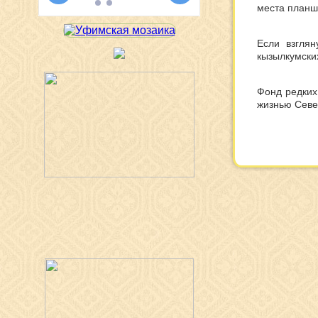
места планш
Если взгля
кызылкумски
Фонд редких 
жизнью Севе