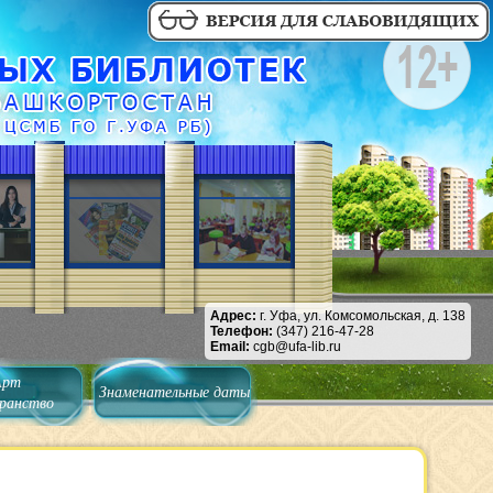
Адрес:
г. Уфа, ул. Комсомольская, д. 138
Телефон:
(347) 216-47-28
Email:
cgb@ufa-lib.ru
Арт
Знаменательные даты
ранство