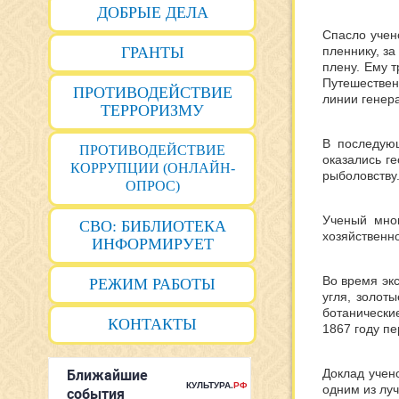
ДОБРЫЕ ДЕЛА
Спасло учен
ГРАНТЫ
пленнику, за
плену. Ему 
Путешествен
ПРОТИВОДЕЙСТВИЕ
линии генер
ТЕРРОРИЗМУ
В последую
ПРОТИВОДЕЙСТВИЕ
оказались ге
КОРРУПЦИИ (ОНЛАЙН-
рыболовству
ОПРОС)
Ученый мно
СВО: БИБЛИОТЕКА
хозяйственн
ИНФОРМИРУЕТ
Во время эк
РЕЖИМ РАБОТЫ
угля, золот
ботанически
КОНТАКТЫ
1867 году п
Доклад учен
одним из луч