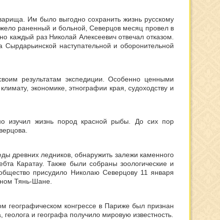
оварища. Им было выгодно сохранить жизнь русскому
Тяжело раненный и больной, Северцов месяц провел в
но каждый раз Николай Алексеевич отвечал отказом.
а Сырдарьинской наступательной и оборонительной
воим результатам экспедиции. Особенно ценными
климату, экономике, этнографии края, судоходству и
о изучил жизнь пород красной рыбы. До сих пор
верцова.
еды древних ледников, обнаружить залежи каменного
ебта Каратау. Также были собраны зоологические и
 общество присудило Николаю Северцову 11 января
дном Тянь-Шане.
ом географическом конгрессе в Париже был признан
, геолога и географа получило мировую известность.