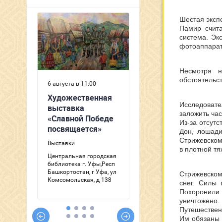
Шестая эксп
Памир счита
система. Эк
фотоаппарат
Несмотря н
обстоятельст
Исследоват
заложить час
Из-за отсутс
Дон, лошади
Стрижевскому
в плотной тя
Стрижевском
снег. Силы 
Похоронили 
уничтожено.
Путешествен
Им обязаны 