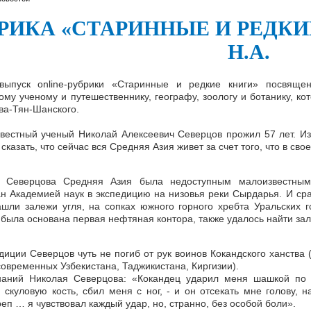
РИКА «СТАРИННЫЕ И РЕДКИ
Н.А.
выпуск online-рубрики «Старинные и редкие книги» посвяще
ому ученому и путешественнику, географу, зоологу и ботанику, к
ва-Тян-Шанского.
вестный ученый Николай Алексеевич Северцов прожил 57 лет. Из
сказать, что сейчас вся Средняя Азия живет за счет того, что в св
 Северцова Средняя Азия была недоступным малоизвестным
н Академией наук в экспедицию на низовья реки Сырдарья. И ср
ашли залежи угля, на сопках южного горного хребта Уральских г
 была основана первая нефтяная контора, также удалось найти зал
диции Северцов чуть не погиб от рук воинов Кокандского ханства 
овременных Узбекистана, Таджикистана, Киргизии).
аний Николая Северцова: «Кокандец ударил меня шашкой по но
 скуловую кость, сбил меня с ног, - и он отсекать мне голову, 
еп … я чувствовал каждый удар, но, странно, без особой боли».