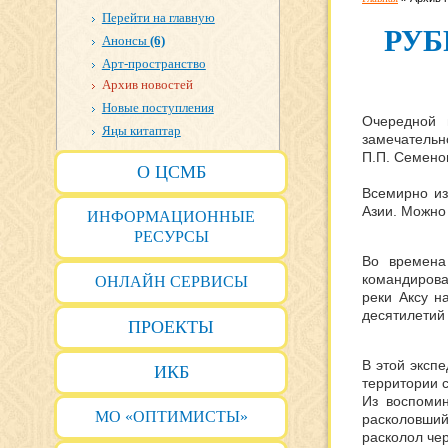
Перейти на главную
РУБ
Анонсы
(6)
Арт-пространство
Архив новостей
Новые поступления
Очередной 
Яңы китаптар
замечательн
П.П. Семено
О ЦСМБ
Всемирно из
Азии. Можно 
ИНФОРМАЦИОННЫЕ
РЕСУРСЫ
Во времена
командирова
ОНЛАЙН СЕРВИСЫ
реки Аксу н
десятилетий
ПРОЕКТЫ
В этой экспе
ИКБ
территории с
Из воспомин
МО «ОПТИМИСТЫ»
расколовший
расколол чер