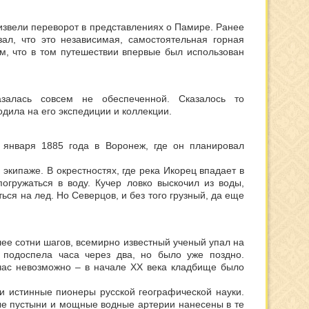
извели переворот в представлениях о Памире. Ранее
л, что это независимая, самостоятельная горная
м, что в том путешествии впервые был использован
азалась совсем не обеспеченной. Сказалось то
одила на его экспедиции и коллекции.
 января 1885 года в Воронеж, где он планировал
экипаже. В окрестностях, где река Икорец впадает в
огружаться в воду. Кучер ловко выскочил из воды,
ся на лед. Но Северцов, и без того грузный, да еще
лее сотни шагов, всемирно известный ученый упал на
 подоспела часа через два, но было уже поздно.
час невозможно – в начале ХХ века кладбище было
и истинные пионеры русской географической науки.
ые пустыни и мощные водные артерии нанесены в те