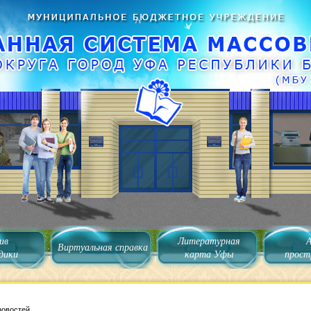
ив
Литературная
Виртуальная справка
дики
карта Уфы
прост
новостей