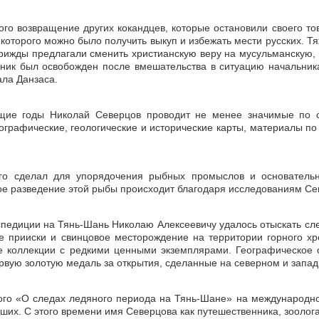
ого возвращение других кокандцев, которые остановили своего т
 которого можно было получить выкуп и избежать мести русских. 
трижды предлагали сменить христианскую веру на мусульманскую, 
ник был освобожден после вмешательства в ситуацию начальник
ала Данзаса.
щие годы Николай Северцов проводит не менее значимые по с
ографические, геологические и исторические карты, материалы по 
.
го сделал для упорядочения рыбных промыслов и основательн
ое разведение этой рыбы происходит благодаря исследованиям Се
спедиции на Тянь-Шань Николаю Алексеевичу удалось отыскать сл
ые прииски и свинцовое месторождение на территории горного хр
е коллекции с редкими ценными экземплярами. Географическое
ервую золотую медаль за открытия, сделанные на северном и запа
ого «О следах ледяного периода на Тянь-Шане» на международн
ших. С этого времени имя Северцова как путешественника, зоолога