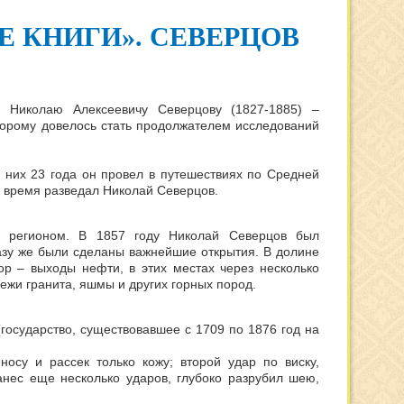
Е КНИГИ». СЕВЕРЦОВ
н Николаю Алексеевичу Северцову (1827-1885) –
оторому довелось стать продолжателем исследований
 них 23 года он провел в путешествиях по Средней
ое время разведал Николай Северцов.
 регионом. В 1857 году Николай Северцов был
азу же были сделаны важнейшие открытия. В долине
ор – выходы нефти, в этих местах через несколько
ежи гранита, яшмы и других горных пород.
(государство, существовавшее с 1709 по 1876 год на
су и рассек только кожу; второй удар по виску,
нанес еще несколько ударов, глубоко разрубил шею,