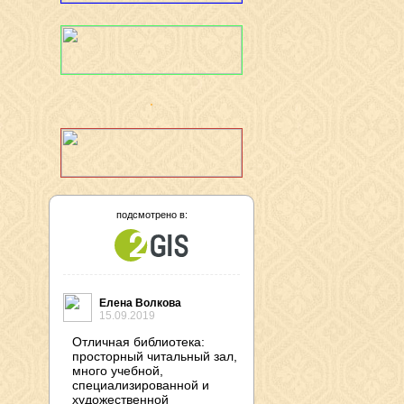
подсмотрено в:
Елена Волкова
15.09.2019
Отличная библиотека:
просторный читальный зал,
много учебной,
специализированной и
художественной