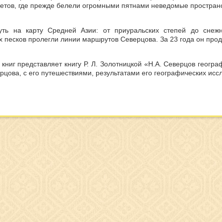
етов, где прежде белели огромными пятнами неведомые пространс
нуть на карту Средней Азии: от приуральских степей до сне
х песков пролегли линии маршрутов Северцова. За 23 года он прод
книг представляет книгу Р. Л. Золотницкой «Н.А. Северцов геогра
рцова, с его путешествиями, результатами его географических ис