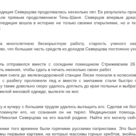
едиция Северцова продолжалась несколько лет. Ее результаты про
ли прямым продолжением Тянь-Шаня. Северцов впервые доказа
спедиция вошла в историю не только своими открытиями, но и те
.
а многолетнюю бескорыстную работу, старость ученого ок
во, что большая часть средств из доходов Северцова постоянно ух
ель отправился вместе с соседним помещиком Стрижевским 26
ть имения, чтобы сдать в печать несколько своих работ.
твия снега до железнодорожной станции Лиски поехали в колесном 
 с разбегу проломили лед и вместе с экипажем стали быстро п
 также довольно скоро удалось доплыть до края полыньи и выбрать
желой меховой одежде, вылезти не мог.
у и кучеру с большим трудом удалось вытащить его. Сделав не бо
покинули его, но сознания он не терял. Медицинская помощь
Николая Северцова на его малой родине. Найти его могилу сей
ники того времени были горячими русскими патриотами. Это был
мы первыми картами, на которых массивы горных хребтов, знойн