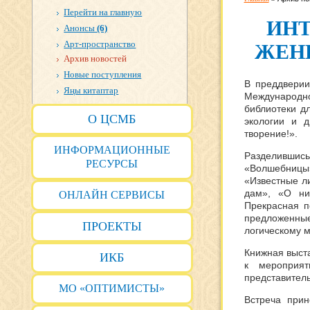
Перейти на главную
ИНТ
Анонсы
(6)
Арт-пространство
ЖЕН
Архив новостей
Новые поступления
В преддверии
Яңы китаптар
Международн
библиотеки д
О ЦСМБ
экологии и 
творение!».
ИНФОРМАЦИОННЫЕ
Разделившис
РЕСУРСЫ
«Волшебницы
«Известные л
дам», «О ни
ОНЛАЙН СЕРВИСЫ
Прекрасная п
предложенные
ПРОЕКТЫ
логическому 
Книжная выст
ИКБ
к мероприят
представител
МО «ОПТИМИСТЫ»
Встреча прин