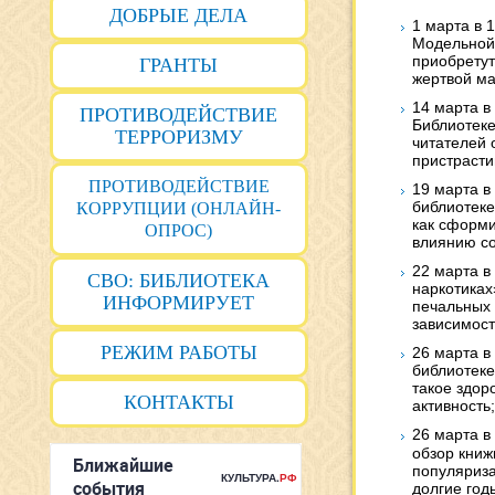
ДОБРЫЕ ДЕЛА
1 марта в 
Модельной 
приобретут
ГРАНТЫ
жертвой ма
14 марта в
ПРОТИВОДЕЙСТВИЕ
Библиотеке
ТЕРРОРИЗМУ
читателей 
пристрасти
ПРОТИВОДЕЙСТВИЕ
19 марта в
библиотеке
КОРРУПЦИИ (ОНЛАЙН-
как сформи
ОПРОС)
влиянию со
22 марта в
СВО: БИБЛИОТЕКА
наркотиках
ИНФОРМИРУЕТ
печальных 
зависимост
РЕЖИМ РАБОТЫ
26 марта в
библиотеке 
такое здор
КОНТАКТЫ
активность;
26 марта в
обзор книж
популяриза
долгие год