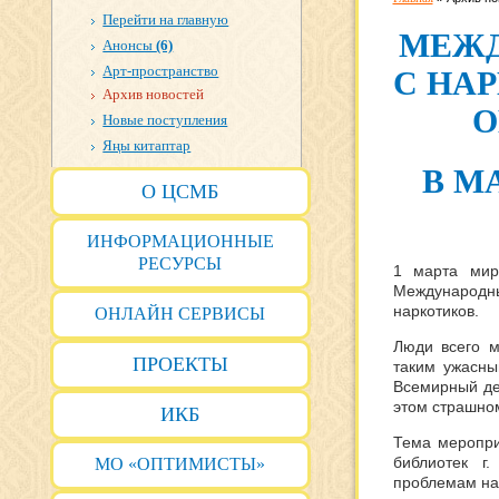
Перейти на главную
МЕЖД
Анонсы
(6)
Арт-пространство
С НА
Архив новостей
О
Новые поступления
Яңы китаптар
В М
О ЦСМБ
ИНФОРМАЦИОННЫЕ
РЕСУРСЫ
1 марта мир
Международ
наркотиков.
ОНЛАЙН СЕРВИСЫ
Люди всего м
ПРОЕКТЫ
таким ужасны
Всемирный де
этом страшном
ИКБ
Тема меропри
библиотек г
МО «ОПТИМИСТЫ»
проблемам на