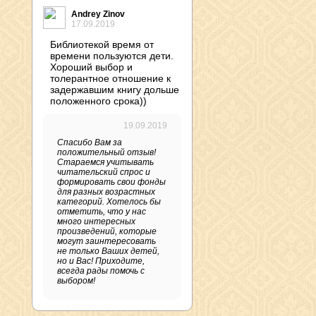
Andrey Zinov
17.09.2019
Библиотекой время от
времени пользуются дети.
Хороший выбор и
толерантное отношение к
задержавшим книгу дольше
положенного срока))
19.09.2019
Спасибо Вам за
положительный отзыв!
Стараемся учитывать
читательский спрос и
формировать свои фонды
для разных возрастных
категорий. Хотелось бы
отметить, что у нас
много интересных
произведений, которые
могут заинтересовать
не только Ваших детей,
но и Вас! Приходите,
всегда рады помочь с
выбором!