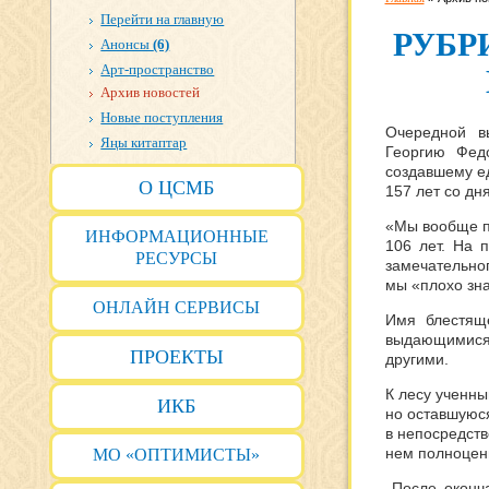
Перейти на главную
РУБР
Анонсы
(6)
Арт-пространство
Архив новостей
Новые поступления
Очередной в
Яңы китаптар
Георгию Федо
создавшему ед
О ЦСМБ
157 лет со дн
«Мы вообще пл
ИНФОРМАЦИОННЫЕ
106 лет. На 
РЕСУРСЫ
замечательног
мы «плохо зна
ОНЛАЙН СЕРВИСЫ
Имя блестяще
выдающимися
ПРОЕКТЫ
другими.
К лесу ученны
ИКБ
но оставшуюся
в непосредств
нем полноцен
МО «ОПТИМИСТЫ»
После оконча