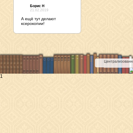
Борис Н
21.02.2019
А ещё тут делают
ксерокопии!
Централизованна
1