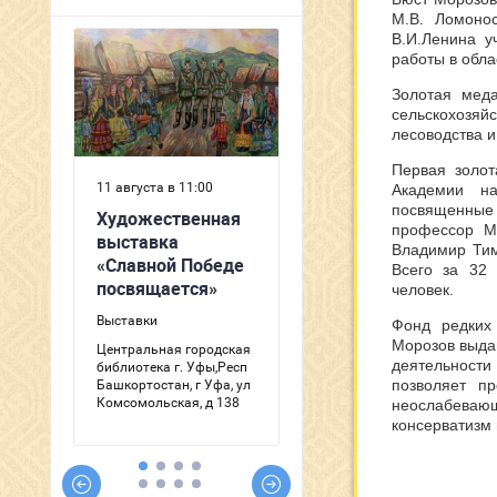
М.В. Ломоно
В.И.Ленина 
работы в обла
Золотая мед
сельскохозяй
лесоводства 
Первая золот
Академии н
посвященные
профессор Мо
Владимир Тим
Всего за 32
человек.
Фонд редких
Морозов выда
деятельности
позволяет п
неослабевающ
консерватизм 