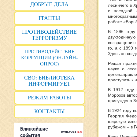
ДОБРЫЕ ДЕЛА
лесничего в Х
с посадкой 
многократным 
ГРАНТЫ
работе «Борьб
ПРОТИВОДЕЙСТВИЕ
В 1896 году
двухгодичн
ТЕРРОРИЗМУ
возвращению в
го, а с 1899
ПРОТИВОДЕЙСТВИЕ
Здесь он созд
КОРРУПЦИИ (ОНЛАЙН-
Решая практи
ОПРОС)
науке о лесе
целенаправл
СВО: БИБЛИОТЕКА
приступить к 
ИНФОРМИРУЕТ
В 1912 году 
Морозов автор
РЕЖИМ РАБОТЫ
присуждена З
В 1924 году в
КОНТАКТЫ
Георгия Федо
широкую изве
рубежом – в 
Бюст Морозов