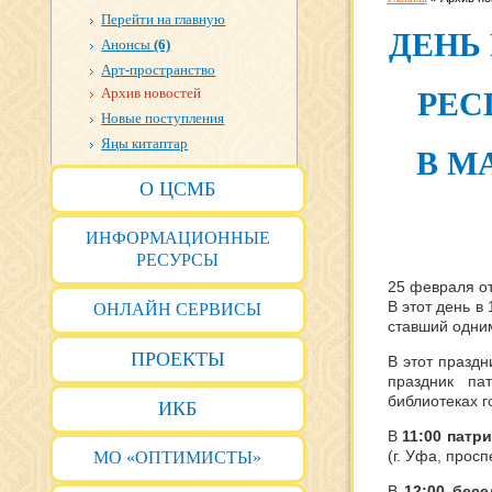
Перейти на главную
ДЕНЬ
Анонсы
(6)
Арт-пространство
Архив новостей
РЕС
Новые поступления
Яңы китаптар
В М
О ЦСМБ
ИНФОРМАЦИОННЫЕ
РЕСУРСЫ
25 февраля от
В этот день в
ОНЛАЙН СЕРВИСЫ
ставший одни
ПРОЕКТЫ
В этот празд
праздник па
библиотеках 
ИКБ
В
11:00
п
атри
(г. Уфа, просп
МО «ОПТИМИСТЫ»
В
12:00
бесе