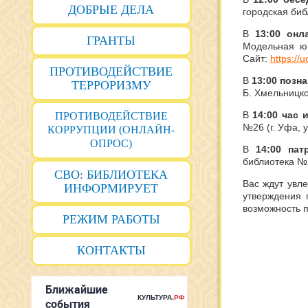
ДОБРЫЕ ДЕЛА
городская биб
В
13:00
о
нл
ГРАНТЫ
Модельная ю
Сайт:
https://u
ПРОТИВОДЕЙСТВИЕ
В
13:00 позн
ТЕРРОРИЗМУ
Б. Хмельницког
В
14:00
час и
ПРОТИВОДЕЙСТВИЕ
№26 (г. Уфа, у
КОРРУПЦИИ (ОНЛАЙН-
ОПРОС)
В
14:00
п
ат
библиотека №3
СВО: БИБЛИОТЕКА
Вас ждут увле
ИНФОРМИРУЕТ
утверждения 
возможность п
РЕЖИМ РАБОТЫ
КОНТАКТЫ