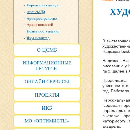
Перейти на главную
ХУД
Анонсы
(6)
Арт-пространство
Архив новостей
Новые поступления
Яңы китаптар
В выставочно
художествен
О ЦСМБ
Надежды Бикб
Надежда Ник
ИНФОРМАЦИОННЫЕ
рисованию у Н
РЕСУРСЫ
№ 9, далее в 
Продолжила 
ОНЛАЙН СЕРВИСЫ
университете 
год. Работала
ПРОЕКТЫ
Персональная
седьмая персо
ИКБ
параллель с м
выставке пр
МО «ОПТИМИСТЫ»
натюрморты, п
акварель.