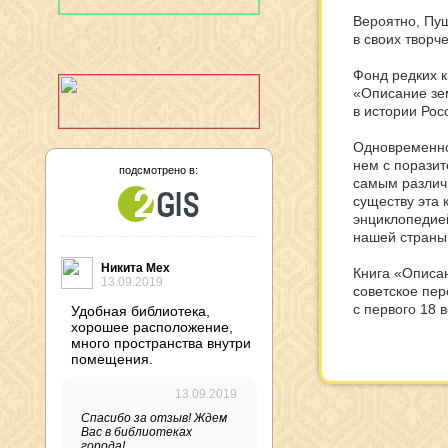
Вероятно, Пу
в своих творч
Фонд редких к
«Описание зем
в истории Ро
Одновременно 
нем с порази
подсмотрено в:
самым различн
существу эта 
энциклопедие
нашей страны 
Никита Мех
Книга «Описан
13.09.2019
советское пер
с первого 18 в
Удобная библиотека,
хорошее расположение,
много пространства внутри
помещения.
13.09.2019
Спасибо за отзыв! Ждем
Вас в библиотеках
города!