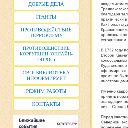
ДОБРЫЕ ДЕЛА
академиком ст
Тредиаковског
благодаря тал
ГРАНТЫ
практически в
Как попал сту
ПРОТИВОДЕЙСТВИЕ
Крашенинников
пролежали чет
ТЕРРОРИЗМУ
сегодняшнем 
ПРОТИВОДЕЙСТВИЕ
В 1732 году п
КОРРУПЦИИ (ОНЛАЙН-
Второй Камчат
ОПРОС)
колоссальных 
Куда сложнее 
сформировать 
СВО: БИБЛИОТЕКА
время не было
ИНФОРМИРУЕТ
иностранцами,
РЕЖИМ РАБОТЫ
Именно кадро
принять пораз
экспедиции не
КОНТАКТЫ
них – Степан
Перед участни
Северной, экс
побережье Рос