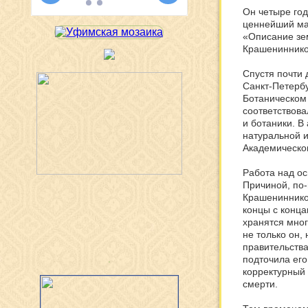
Он четыре год
ценнейший ма
«Описание зем
Крашенинников
Спустя почти 
Санкт-Петербу
Ботаническом 
соответствова
и ботаники. В
натуральной и
Академическог
Работа над о
Причиной, по
Крашениннико
концы с конца
хранятся мно
не только он,
правительств
подточила его
корректурный
смерти.