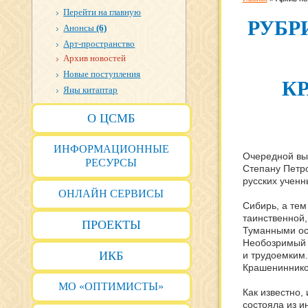
Перейти на главную
РУБР
Анонсы
(6)
Арт-пространство
Архив новостей
Новые поступления
К
Яңы китаптар
О ЦСМБ
ИНФОРМАЦИОННЫЕ
Очередной вып
РЕСУРСЫ
Степану Петро
русских ученн
ОНЛАЙН СЕРВИСЫ
Сибирь, а тем
таинственной,
ПРОЕКТЫ
Туманными ост
Необозримый 
ИКБ
и трудоемким.
Крашениннико
МО «ОПТИМИСТЫ»
Как известно,
состояла из 