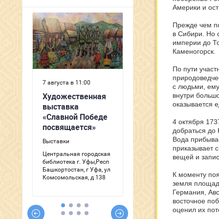
Америки и ост
Прежде чем по
в Сибири. Но 
империи до То
Каменогорск.
По пути участ
природоведче
с людьми, ему
внутри большо
оказывается е
4 октября 173
добраться до 
Вода прибывае
приказывает с
вещей и запис
К моменту по
земля площад
Германия, Авс
восточное поб
оценил их пот