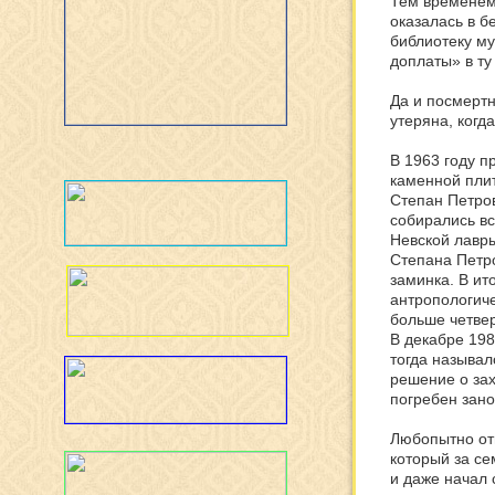
Тем временем
оказалась в б
библиотеку му
доплаты» в ту
Да и посмертн
утеряна, когд
В 1963 году п
каменной пли
Степан Петров
собирались вс
Невской лавры
Степана Петро
заминка. В ит
антропологиче
больше четвер
В декабре 198
тогда называл
решение о за
погребен зано
Любопытно отм
который за се
и даже начал 