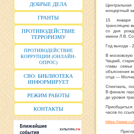
ДОБРЫЕ ДЕЛА
Центральная 
концертный за
ГРАНТЫ
15 январ
трансляци
ю
в
ПРОТИВОДЕЙСТВИЕ
со дня рожд
имени Л.В. Со
ТЕРРОРИЗМУ
Год выхода - 
ПРОТИВОДЕЙСТВИЕ
В московскую
КОРРУПЦИИ (ОНЛАЙН-
Чацкий, стари
ОПРОС)
главы семьи
объяснения в
СВО: БИБЛИОТЕКА
отца — Молча
ИНФОРМИРУЕТ
Спектакль, п
В финале гер
РЕЖИМ РАБОТЫ
до уровня тра
Приобщиться к
КОНТАКТЫ
часов по ссыл
https://www.cu
Пригла