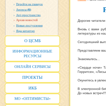
Перейти на главную
Анонсы
(6)
Арт-пространство
Архив новостей
Дорогие читатели
Новые поступления
Вновь с вами руб
Яңы китаптар
литературы из на
О ЦСМБ
Сегодняшний выпу
Представляем ваш
ИНФОРМАЦИОННЫЕ
РЕСУРСЫ
Знакомьтесь...
ОНЛАЙН СЕРВИСЫ
«Сердце ночи» Т
Герритсен, «Лись
ПРОЕКТЫ
Окунитесь в увлек
ИКБ
В электронной би
До новых встреч!!!
МО «ОПТИМИСТЫ»