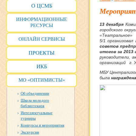
О ЦСМБ
Мероприят
ИНФОРМАЦИОННЫЕ
13 декабря
Коми
РЕСУРСЫ
городского окру
«Театраль
ОНЛАЙН СЕРВИСЫ
5/1
организовал
советов предпр
итогов за 2013 
ПРОЕКТЫ
руководители, 
организаций г. 
ИКБ
МБУ Централизов
была
награжден
МО «ОПТИМИСТЫ»
Об объединении
Школа молодого
библиотекаря
Интеллектуальные
турниры
Конкурсы и мероприятия
Экскурсии